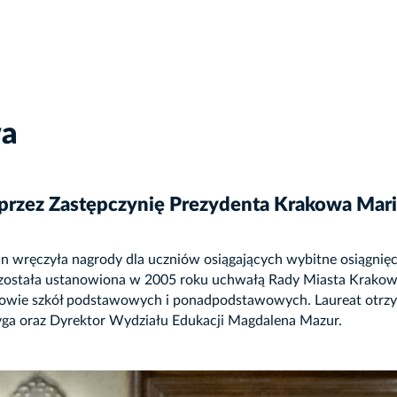
wa
” przez Zastępczynię Prezydenta Krakowa Mar
wręczyła nagrody dla uczniów osiągających wybitne osiągnięcia
 została ustanowiona w 2005 roku uchwałą Rady Miasta Krakow
iowie szkół podstawowych i ponadpodstawowych. Laureat otrzym
yga oraz Dyrektor Wydziału Edukacji Magdalena Mazur.