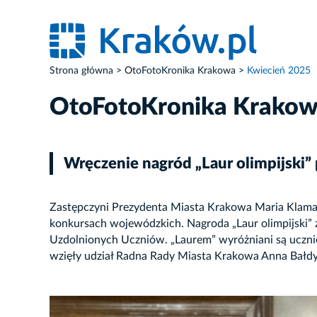
Strona główna
OtoFotoKronika Krakowa
Kwiecień 2025
OtoFotoKronika Krako
Wręczenie nagród „Laur olimpijski
Zastępczyni Prezydenta Miasta Krakowa Maria Klaman 
konkursach wojewódzkich. Nagroda „Laur olimpijski”
Uzdolnionych Uczniów. „Laurem” wyróżniani są uczn
wzięły udział Radna Rady Miasta Krakowa Anna Bałd
ZDJĘCIE