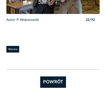
2
Autor: P. Wojnarowski
22/92
Auto
Wznów
POWRÓT