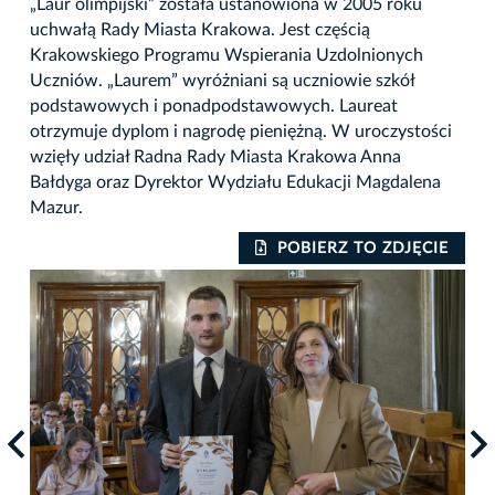
„Laur olimpijski” została ustanowiona w 2005 roku
uchwałą Rady Miasta Krakowa. Jest częścią
Krakowskiego Programu Wspierania Uzdolnionych
Uczniów. „Laurem” wyróżniani są uczniowie szkół
podstawowych i ponadpodstawowych. Laureat
otrzymuje dyplom i nagrodę pieniężną. W uroczystości
wzięły udział Radna Rady Miasta Krakowa Anna
Bałdyga oraz Dyrektor Wydziału Edukacji Magdalena
Mazur.
IE
POBIERZ TO ZDJĘCIE