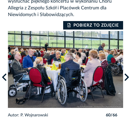
wysłuchać pięknego koncertu w wykonaniu Chóru
Allegria z Zespołu Szkół i Placówek Centrum dla
Niewidomych i Słabowidzących.
IE
POBIERZ TO ZDJĘCIE
6
Autor: P. Wojnarowski
60/66
Auto