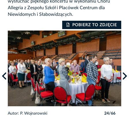
wysłuchać pięknego koncertu w wykonaniu Chóru
Allegria z Zespołu Szkół i Placówek Centrum dla
Niewidomych i Słabowidzących.
IE
POBIERZ TO ZDJĘCIE
6
Autor: P. Wojnarowski
24/66
Auto