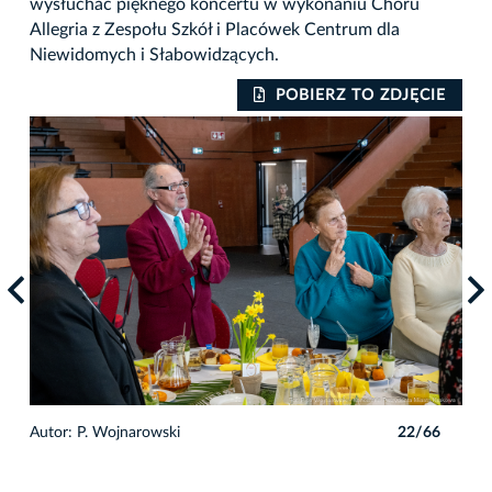
wysłuchać pięknego koncertu w wykonaniu Chóru
Allegria z Zespołu Szkół i Placówek Centrum dla
Niewidomych i Słabowidzących.
IE
POBIERZ TO ZDJĘCIE
6
Autor: P. Wojnarowski
22/66
Auto