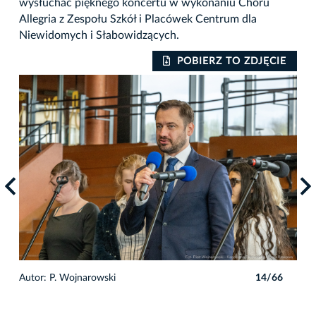
wysłuchać pięknego koncertu w wykonaniu Chóru
Allegria z Zespołu Szkół i Placówek Centrum dla
Niewidomych i Słabowidzących.
IE
POBIERZ TO ZDJĘCIE
6
Autor: P. Wojnarowski
14/66
Auto