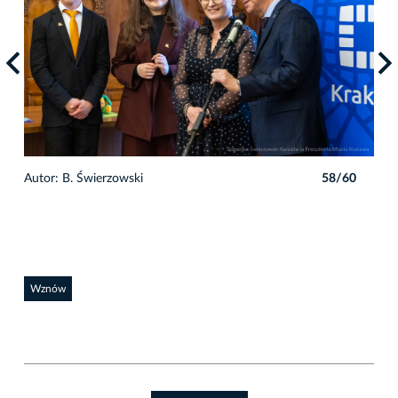
0
Autor: B. Świerzowski
58/60
Auto
Wznów