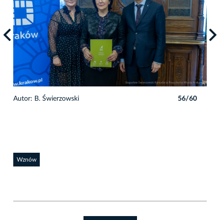
0
Autor: B. Świerzowski
56/60
Auto
Wznów