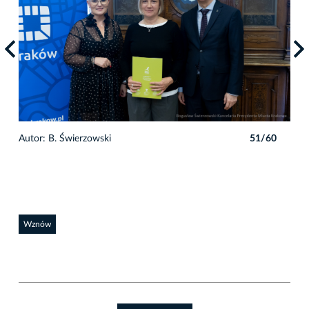
0
Autor: B. Świerzowski
51/60
Auto
Wznów