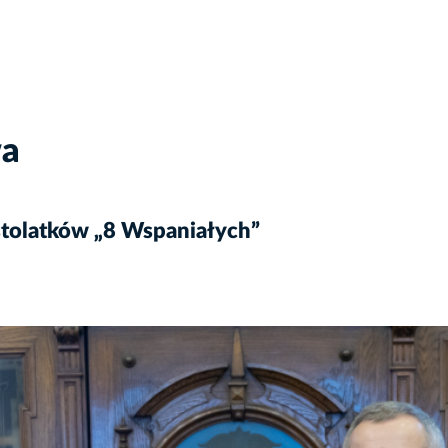
wa
tolatków „8 Wspaniałych”