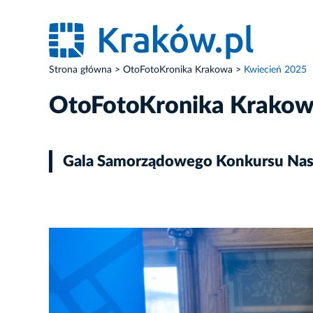
Strona główna
OtoFotoKronika Krakowa
Kwiecień 2025
OtoFotoKronika Krako
Gala Samorządowego Konkursu Nas
ZDJĘCIE