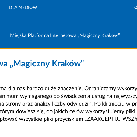
DLA MEDIÓW
K
Miejska Platforma Internetowa „Magiczny Kraków”
owa „Magiczny Kraków”
a dla nas bardzo duże znaczenie. Ograniczamy wykorzyst
minimum wymaganego do świadczenia usług na najwyższym
strony oraz analizy liczby odwiedzin. Po kliknięciu w pr
m dowiesz się, do jakich celów wykorzystujemy pliki c
ceptować wszystkie pliki przyciskiem „ZAAKCEPTUJ WS