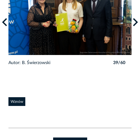
0
Autor: B. Świerzowski
39/60
Auto
Wznów