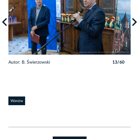
0
Autor: B. Świerzowski
13/60
Auto
Wznów