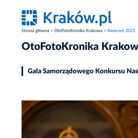
Strona główna
OtoFotoKronika Krakowa
Kwiecień 2025
OtoFotoKronika Krako
Gala Samorządowego Konkursu Nas
ZDJĘCIE