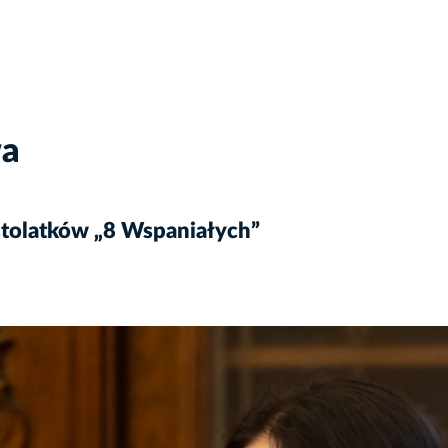
wa
tolatków „8 Wspaniałych”