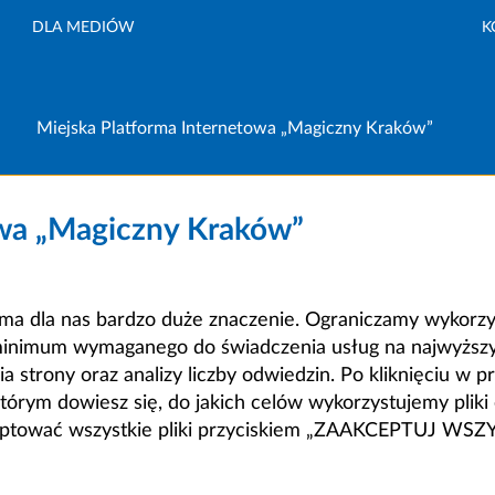
DLA MEDIÓW
K
Miejska Platforma Internetowa „Magiczny Kraków”
owa „Magiczny Kraków”
a dla nas bardzo duże znaczenie. Ograniczamy wykorzyst
minimum wymaganego do świadczenia usług na najwyższym
strony oraz analizy liczby odwiedzin. Po kliknięciu w pr
m dowiesz się, do jakich celów wykorzystujemy pliki c
ceptować wszystkie pliki przyciskiem „ZAAKCEPTUJ WS