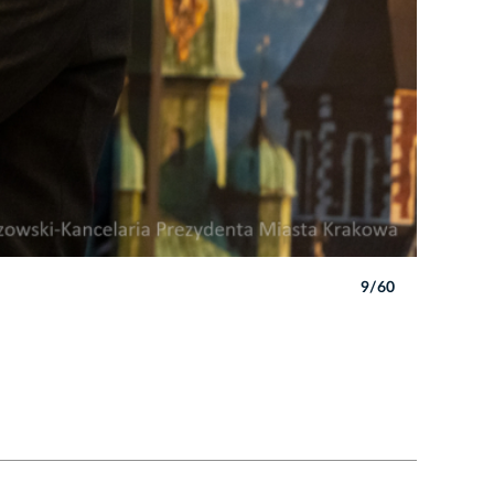
9/60
Autor: B. 