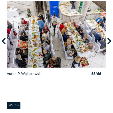
6
Autor: P. Wojnarowski
58/66
Auto
Wznów