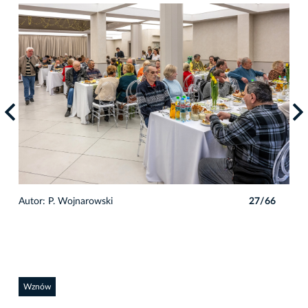
6
Autor: P. Wojnarowski
27/66
Auto
Wznów