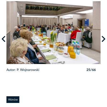
6
Autor: P. Wojnarowski
25/66
Auto
Wznów