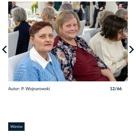
6
Autor: P. Wojnarowski
12/66
Auto
Wznów