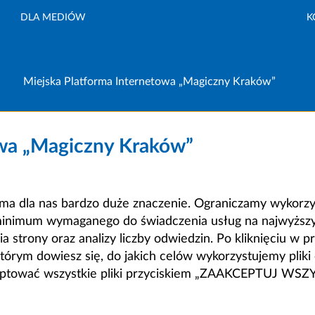
DLA MEDIÓW
K
Miejska Platforma Internetowa „Magiczny Kraków”
owa „Magiczny Kraków”
a dla nas bardzo duże znaczenie. Ograniczamy wykorzyst
minimum wymaganego do świadczenia usług na najwyższym
strony oraz analizy liczby odwiedzin. Po kliknięciu w pr
m dowiesz się, do jakich celów wykorzystujemy pliki c
ceptować wszystkie pliki przyciskiem „ZAAKCEPTUJ WS