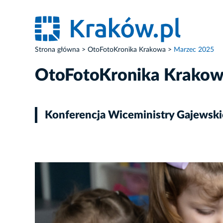
Strona główna
OtoFotoKronika Krakowa
Marzec 2025
OtoFotoKronika Krako
Konferencja Wiceministry Gajewski
ZDJĘCIE