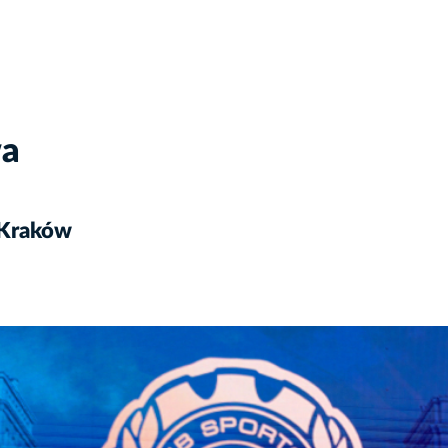
wa
 Kraków