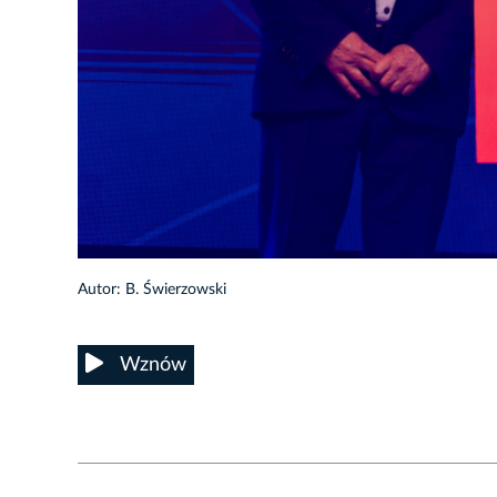
34/37
Autor: B. Świerzowski
Wznów