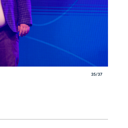
35/37
Autor: B. 