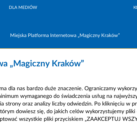
DLA MEDIÓW
K
Miejska Platforma Internetowa „Magiczny Kraków”
owa „Magiczny Kraków”
a dla nas bardzo duże znaczenie. Ograniczamy wykorzyst
minimum wymaganego do świadczenia usług na najwyższym
strony oraz analizy liczby odwiedzin. Po kliknięciu w pr
m dowiesz się, do jakich celów wykorzystujemy pliki c
ceptować wszystkie pliki przyciskiem „ZAAKCEPTUJ WS