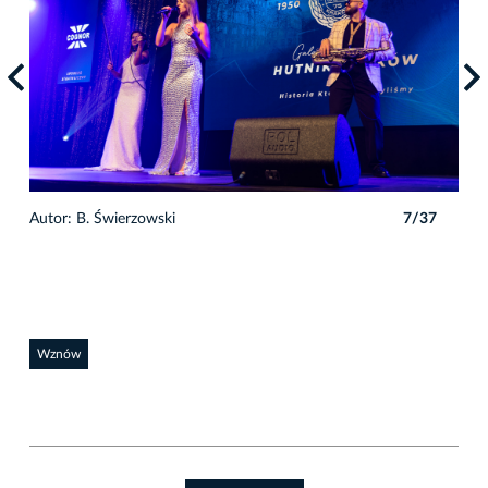
7
Autor: B. Świerzowski
7/37
Auto
Wznów