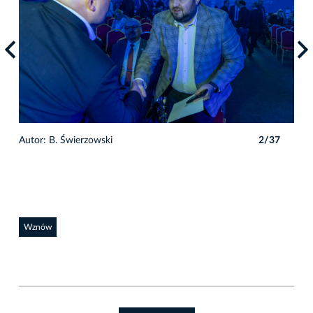
7
Autor: B. Świerzowski
2/37
Auto
Wznów