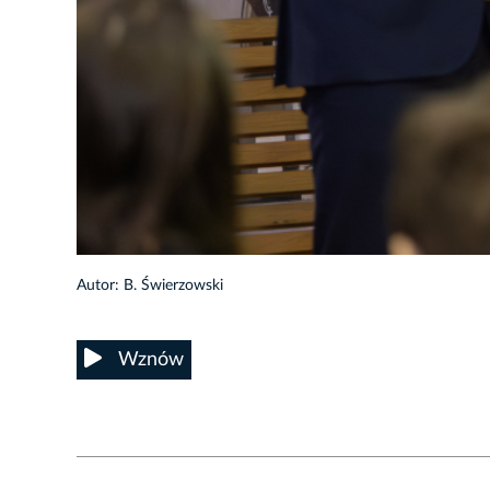
10/24
Autor: B. Świerzowski
Wznów