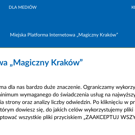
DLA MEDIÓW
K
Miejska Platforma Internetowa „Magiczny Kraków”
owa „Magiczny Kraków”
a dla nas bardzo duże znaczenie. Ograniczamy wykorzyst
minimum wymaganego do świadczenia usług na najwyższym
strony oraz analizy liczby odwiedzin. Po kliknięciu w pr
m dowiesz się, do jakich celów wykorzystujemy pliki c
ceptować wszystkie pliki przyciskiem „ZAAKCEPTUJ WS