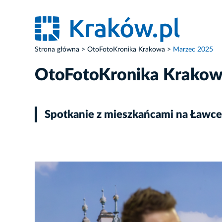
Strona główna
OtoFotoKronika Krakowa
Marzec 2025
OtoFotoKronika Krako
Spotkanie z mieszkańcami na Ławce 
ZDJĘCIE