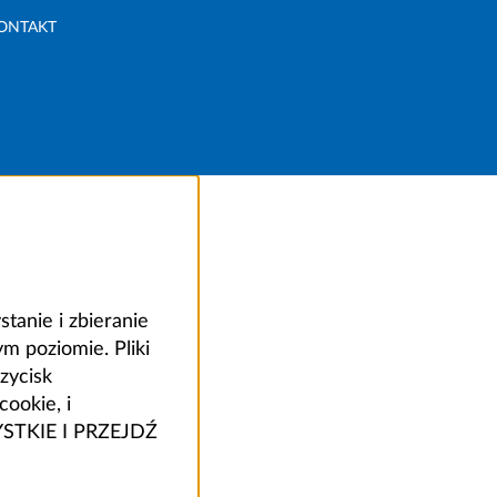
ONTAKT
anie i zbieranie
 poziomie. Pliki
zycisk
ookie, i
ZYSTKIE I PRZEJDŹ