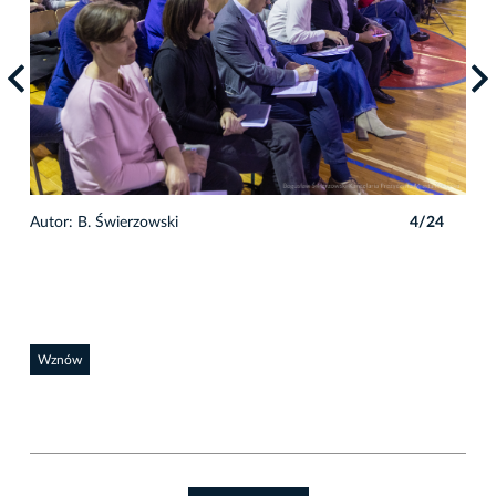
4
Autor: B. Świerzowski
4/24
Auto
Wznów