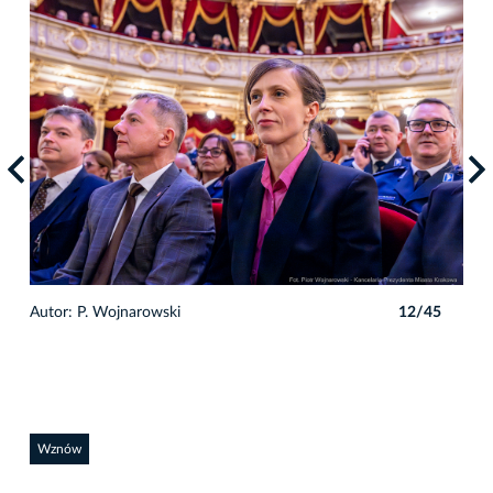
5
Autor: P. Wojnarowski
12/45
Auto
Wznów