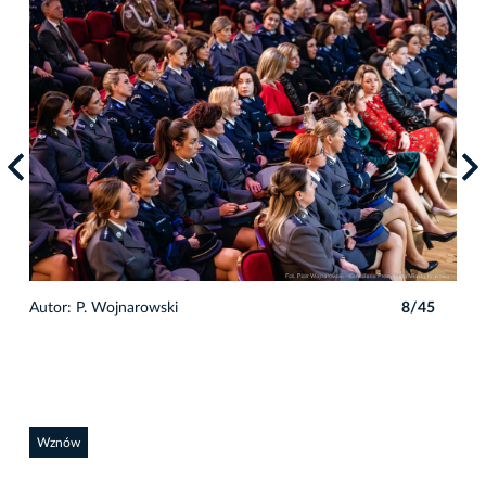
5
Autor: P. Wojnarowski
8/45
Auto
Wznów