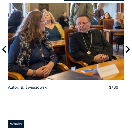
Autor: B. Świerzowski
1/30
Auto
Wznów