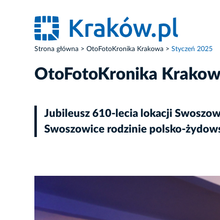
Strona główna
OtoFotoKronika Krakowa
Styczeń 2025
OtoFotoKronika Krako
Jubileusz 610-lecia lokacji Swoszo
Swoszowice rodzinie polsko-żydows
ZDJĘCIE