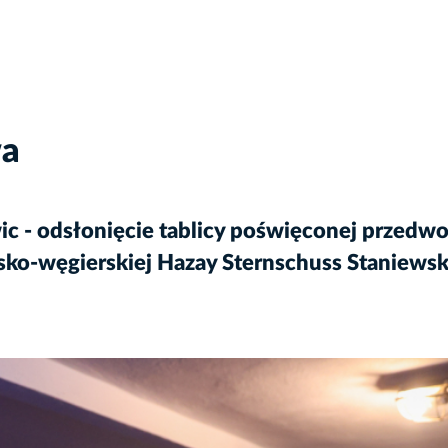
wa
wic - odsłonięcie tablicy poświęconej przed
ko-węgierskiej Hazay Sternschuss Staniewsk