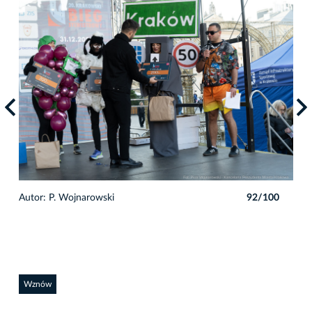
0
Autor: P. Wojnarowski
92/100
Auto
Wznów