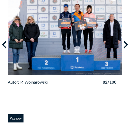
0
Autor: P. Wojnarowski
82/100
Auto
Wznów