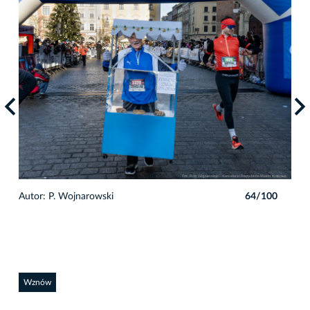
0
Autor: P. Wojnarowski
64/100
Auto
Wznów