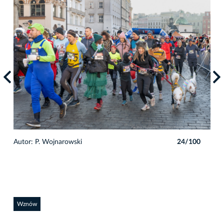
0
Autor: P. Wojnarowski
24/100
Auto
Wznów