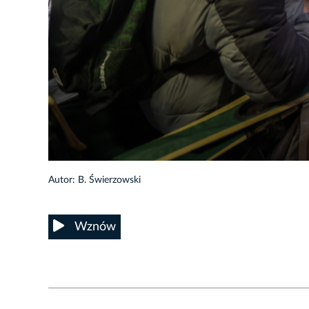
48/52
Autor: B. Świerzowski
Wznów