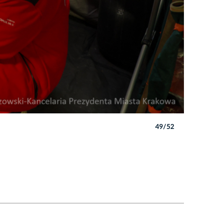
49/52
Autor: B. 