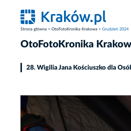
Strona główna
OtoFotoKronika Krakowa
Grudzień 2024
OtoFotoKronika Krako
28. Wigilia Jana Kościuszko dla Os
ZDJĘCIE