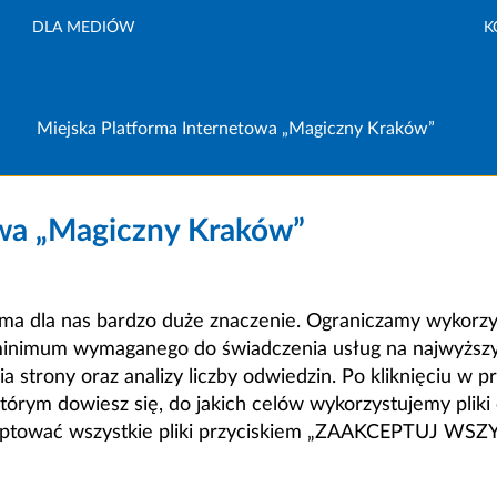
DLA MEDIÓW
K
Miejska Platforma Internetowa „Magiczny Kraków”
owa „Magiczny Kraków”
a dla nas bardzo duże znaczenie. Ograniczamy wykorzyst
minimum wymaganego do świadczenia usług na najwyższym
strony oraz analizy liczby odwiedzin. Po kliknięciu w pr
m dowiesz się, do jakich celów wykorzystujemy pliki c
ceptować wszystkie pliki przyciskiem „ZAAKCEPTUJ WS