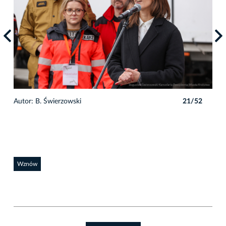
2
Autor: B. Świerzowski
21/52
Auto
Wznów