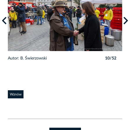
2
Autor: B. Świerzowski
10/52
Auto
Wznów