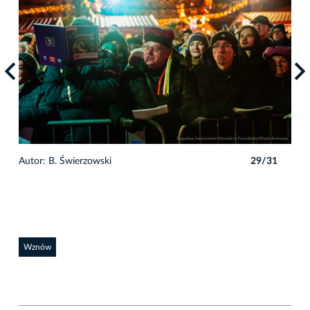
1
Autor: B. Świerzowski
29/31
Auto
Wznów