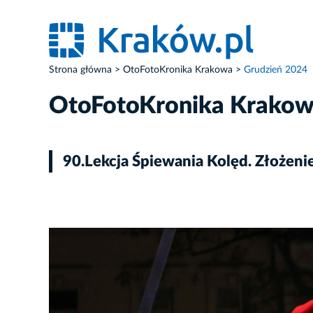
Strona główna
OtoFotoKronika Krakowa
Grudzień 2024
OtoFotoKronika Krako
90.Lekcja Śpiewania Kolęd. Złożen
ZDJĘCIE