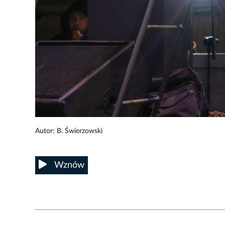
27/31
Autor: B. Świerzowski
Wznów