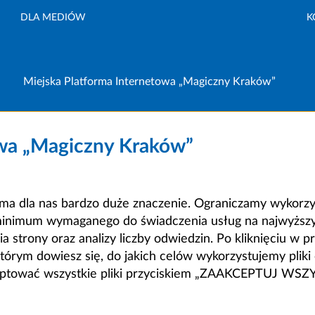
DLA MEDIÓW
K
Miejska Platforma Internetowa „Magiczny Kraków”
owa „Magiczny Kraków”
a dla nas bardzo duże znaczenie. Ograniczamy wykorzyst
minimum wymaganego do świadczenia usług na najwyższym
strony oraz analizy liczby odwiedzin. Po kliknięciu w pr
m dowiesz się, do jakich celów wykorzystujemy pliki c
ceptować wszystkie pliki przyciskiem „ZAAKCEPTUJ WS