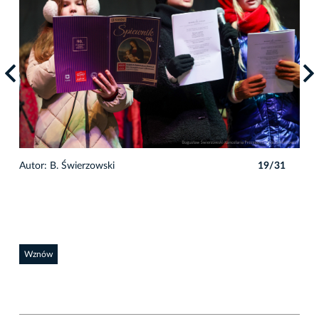
1
Autor: B. Świerzowski
19/31
Auto
Wznów