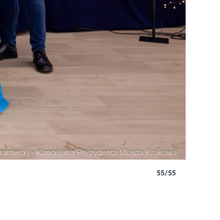
55/55
Autor: P. 