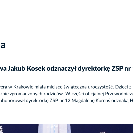
wa
a Jakub Kosek odznaczył dyrektorkę ZSP nr
era w Krakowie miała miejsce świąteczna uroczystość. Dzieci z
icznie zgromadzonych rodziców. W części oficjalnej Przewodni
uhonorował dyrektorkę ZSP nr 12 Magdalenę Kornaś odznaką Hono