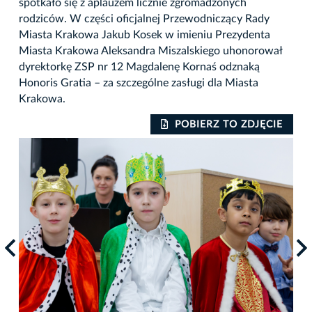
spotkało się z aplauzem licznie zgromadzonych
rodziców. W części oficjalnej Przewodniczący Rady
Miasta Krakowa Jakub Kosek w imieniu Prezydenta
Miasta Krakowa Aleksandra Miszalskiego uhonorował
dyrektorkę ZSP nr 12 Magdalenę Kornaś odznaką
Honoris Gratia – za szczególne zasługi dla Miasta
Krakowa.
IE
POBIERZ TO ZDJĘCIE