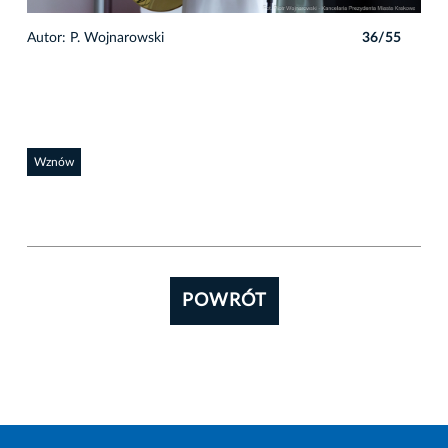
5
Autor: P. Wojnarowski
36/55
Auto
Wznów
POWRÓT