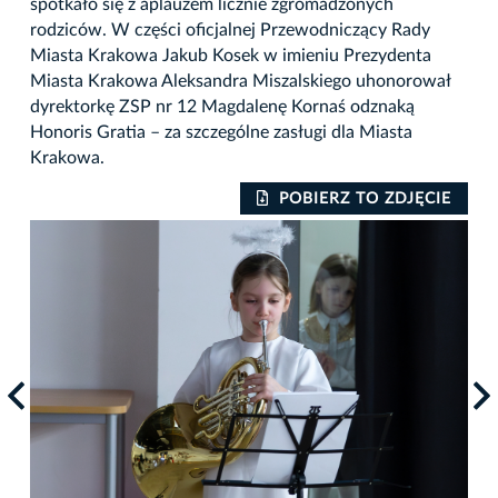
spotkało się z aplauzem licznie zgromadzonych
rodziców. W części oficjalnej Przewodniczący Rady
Miasta Krakowa Jakub Kosek w imieniu Prezydenta
Miasta Krakowa Aleksandra Miszalskiego uhonorował
dyrektorkę ZSP nr 12 Magdalenę Kornaś odznaką
Honoris Gratia – za szczególne zasługi dla Miasta
Krakowa.
IE
POBIERZ TO ZDJĘCIE