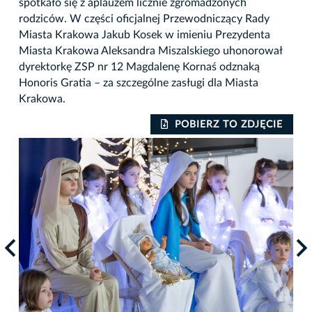
spotkało się z aplauzem licznie zgromadzonych
rodziców. W części oficjalnej Przewodniczący Rady
Miasta Krakowa Jakub Kosek w imieniu Prezydenta
Miasta Krakowa Aleksandra Miszalskiego uhonorował
dyrektorkę ZSP nr 12 Magdalenę Kornaś odznaką
Honoris Gratia – za szczególne zasługi dla Miasta
Krakowa.
IE
POBIERZ TO ZDJĘCIE