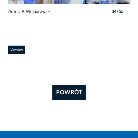
5
Autor: P. Wojnarowski
34/55
Auto
Wznów
POWRÓT