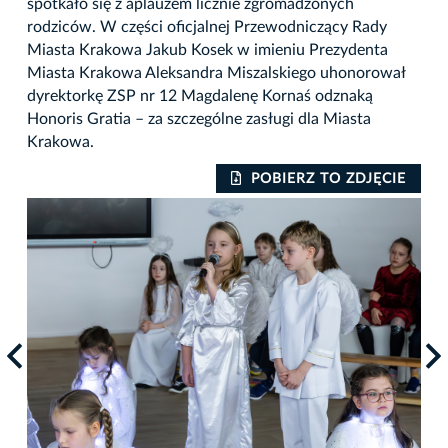
spotkało się z aplauzem licznie zgromadzonych
rodziców. W części oficjalnej Przewodniczący Rady
Miasta Krakowa Jakub Kosek w imieniu Prezydenta
Miasta Krakowa Aleksandra Miszalskiego uhonorował
dyrektorkę ZSP nr 12 Magdalenę Kornaś odznaką
Honoris Gratia – za szczególne zasługi dla Miasta
Krakowa.
IE
POBIERZ TO ZDJĘCIE