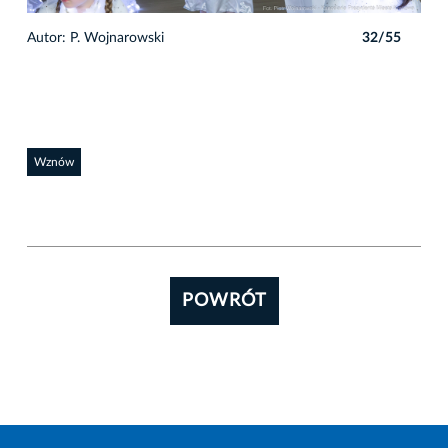
5
Autor: P. Wojnarowski
32/55
Auto
Wznów
POWRÓT