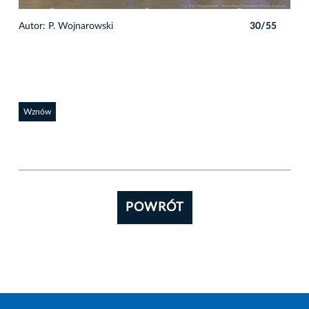
5
Autor: P. Wojnarowski
30/55
Auto
Wznów
POWRÓT