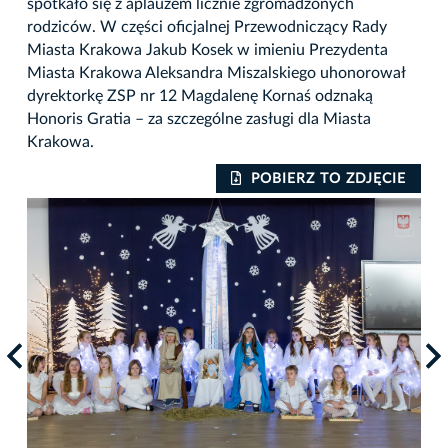
spotkało się z aplauzem licznie zgromadzonych
rodziców. W części oficjalnej Przewodniczący Rady
Miasta Krakowa Jakub Kosek w imieniu Prezydenta
Miasta Krakowa Aleksandra Miszalskiego uhonorował
dyrektorkę ZSP nr 12 Magdalenę Kornaś odznaką
Honoris Gratia – za szczególne zasługi dla Miasta
Krakowa.
IE
POBIERZ TO ZDJĘCIE