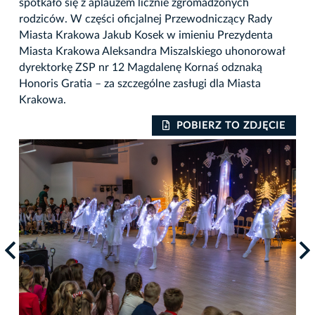
spotkało się z aplauzem licznie zgromadzonych
rodziców. W części oficjalnej Przewodniczący Rady
Miasta Krakowa Jakub Kosek w imieniu Prezydenta
Miasta Krakowa Aleksandra Miszalskiego uhonorował
dyrektorkę ZSP nr 12 Magdalenę Kornaś odznaką
Honoris Gratia – za szczególne zasługi dla Miasta
Krakowa.
IE
POBIERZ TO ZDJĘCIE