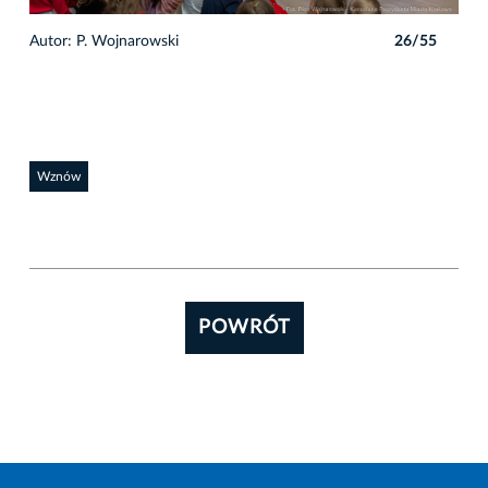
5
Autor: P. Wojnarowski
26/55
Auto
Wznów
POWRÓT