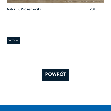
5
Autor: P. Wojnarowski
20/55
Auto
Wznów
POWRÓT