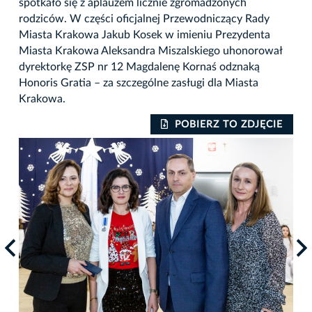
spotkało się z aplauzem licznie zgromadzonych
rodziców. W części oficjalnej Przewodniczący Rady
Miasta Krakowa Jakub Kosek w imieniu Prezydenta
Miasta Krakowa Aleksandra Miszalskiego uhonorował
dyrektorkę ZSP nr 12 Magdalenę Kornaś odznaką
Honoris Gratia – za szczególne zasługi dla Miasta
Krakowa.
IE
POBIERZ TO ZDJĘCIE