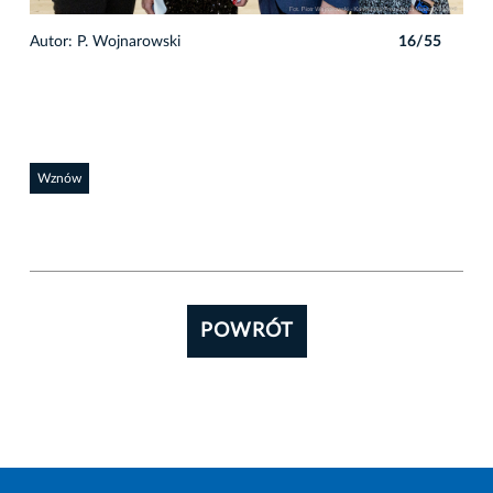
5
Autor: P. Wojnarowski
16/55
Auto
Wznów
POWRÓT