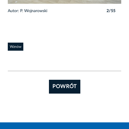
5
Autor: P. Wojnarowski
2/55
Auto
Wznów
POWRÓT