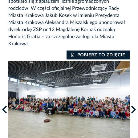
spotkało się z aplauzem licznie zgromadzonych
rodziców. W części oficjalnej Przewodniczący Rady
Miasta Krakowa Jakub Kosek w imieniu Prezydenta
Miasta Krakowa Aleksandra Miszalskiego uhonorował
dyrektorkę ZSP nr 12 Magdalenę Kornaś odznaką
Honoris Gratia – za szczególne zasługi dla Miasta
Krakowa.
IE
POBIERZ TO ZDJĘCIE