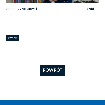
Autor: P. Wojnarowski
1/55
Auto
Wznów
POWRÓT