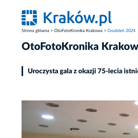
Strona główna
OtoFotoKronika Krakowa
Grudzień 2024
OtoFotoKronika Krako
Uroczysta gala z okazji 75-lecia i
ZDJĘCIE