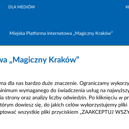
DLA MEDIÓW
K
Miejska Platforma Internetowa „Magiczny Kraków”
owa „Magiczny Kraków”
a dla nas bardzo duże znaczenie. Ograniczamy wykorzyst
minimum wymaganego do świadczenia usług na najwyższym
strony oraz analizy liczby odwiedzin. Po kliknięciu w pr
m dowiesz się, do jakich celów wykorzystujemy pliki c
ceptować wszystkie pliki przyciskiem „ZAAKCEPTUJ WS