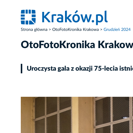
Strona główna
OtoFotoKronika Krakowa
Grudzień 2024
OtoFotoKronika Krako
Uroczysta gala z okazji 75-lecia i
ZDJĘCIE