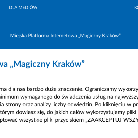
DLA MEDIÓW
K
Miejska Platforma Internetowa „Magiczny Kraków”
owa „Magiczny Kraków”
a dla nas bardzo duże znaczenie. Ograniczamy wykorzyst
minimum wymaganego do świadczenia usług na najwyższym
strony oraz analizy liczby odwiedzin. Po kliknięciu w pr
m dowiesz się, do jakich celów wykorzystujemy pliki c
ceptować wszystkie pliki przyciskiem „ZAAKCEPTUJ WS